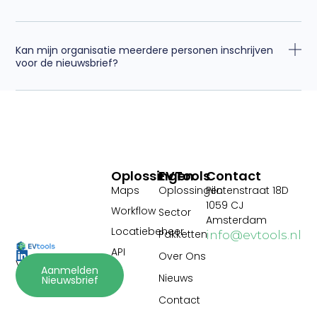
Kan mijn organisatie meerdere personen inschrijven
voor de nieuwsbrief?
Oplossingen
EVTools
Contact
Maps
Oplossingen
Pilotenstraat 18D
1059 CJ
Workflow
Sector
Amsterdam
Locatiebeheer
Pakketten
info@evtools.nl
API
Over Ons
Volg ons:
Aanmelden
Nieuws
Nieuwsbrief
Contact