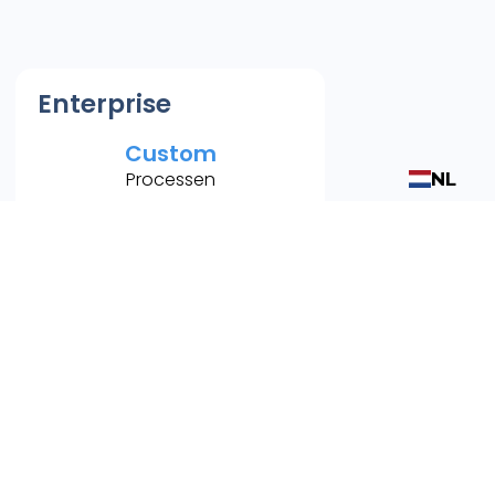
Enterprise
Custom
Processen
NL
We would build a customer
plan for you
Inclusief:
Alles uit het pakket Pro