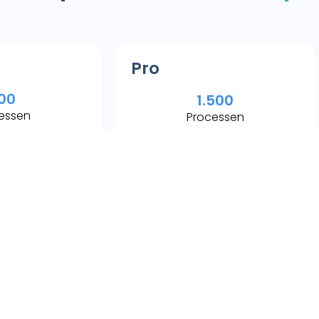
Pro
00
1.500
essen
Processen
30
60
uikers
Gebruikers
Inclusief:
pakket INSTAP
Alles uit het pakket BASIS
e-mailtekst
Mails versturen vanuit eigen
mailadres
e accountmanager