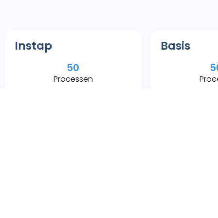
Instap
Basis
50
5
Processen
Proc
30
Gebruikers
Gebr
Inclusief:
Inclusief:
Digitaal aanvraagformulier
Alles uit het 
koppelen
Zelfgekozen 
Support via email
Persoonlijk
Standaard e-mailtekst