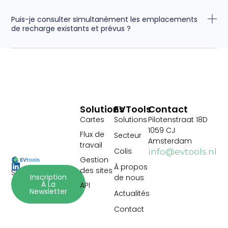
Puis-je consulter simultanément les emplacements
de recharge existants et prévus ?
Solutions
EVTools
Contact
Cartes
Solutions
Pilotenstraat 18D
1059 CJ
Flux de
Secteur
Amsterdam
travail
Colis
info@evtools.nl
Gestion
À propos
des sites
Suivez-nous :
Inscription
de nous
À La
API
Newsletter
Actualités
Contact