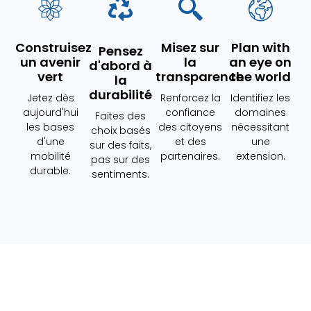
Construisez
Misez sur
Plan with
Pensez
un avenir
la
an eye on
d'abord à
vert
transparence
the world
la
durabilité
Jetez dès
Renforcez la
Identifiez les
aujourd'hui
confiance
domaines
Faites des
les bases
des citoyens
nécessitant
choix basés
d'une
et des
une
sur des faits,
mobilité
partenaires.
extension.
pas sur des
durable.
sentiments.