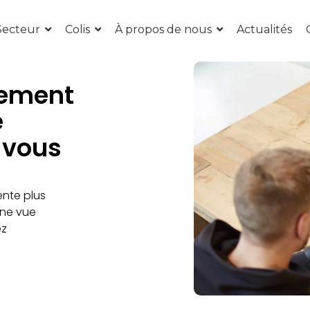
Secteur
Colis
À propos de nous
Actualités
cement
e
 vous
nte plus
ne vue
ez