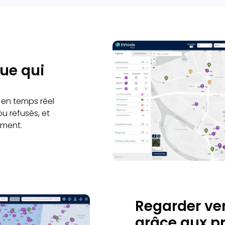
ue qui
z en temps réel
ou refusés, et
ement.
Regarder ver
grâce aux p