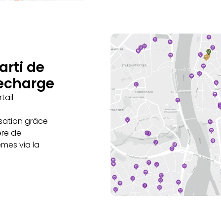
arti de
recharge
tail
isation grâce
ère de
èmes via la