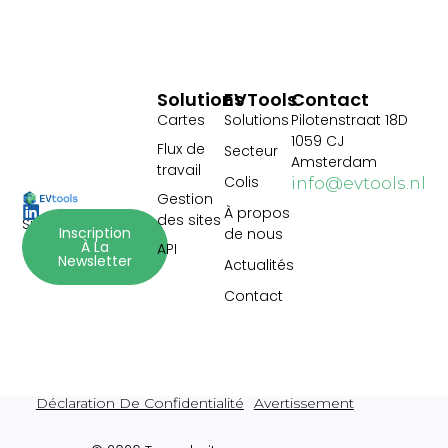
Solutions
EVTools
Contact
Cartes
Solutions
Pilotenstraat 18D
1059 CJ
Flux de
Secteur
Amsterdam
travail
Colis
info@evtools.nl
Gestion
À propos
des sites
Suivez-nous :
Inscription
de nous
À La
API
Newsletter
Actualités
Contact
Déclaration De Confidentialité
Avertissement